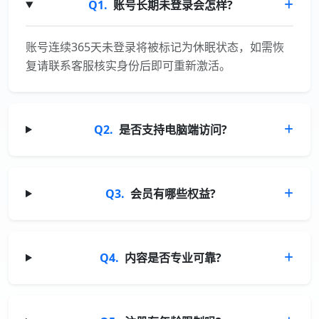
Q1.
账号长期未登录会怎样?
账号连续365天未登录将被标记为休眠状态，如需恢
复请联系客服核实身份后即可重新激活。
Q2.
是否支持电脑端访问?
Q3.
会员有哪些权益?
Q4.
内容是否专业可靠?