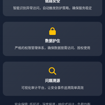
链路安全
智能识别异常访问，自动触发防护策略，确保服务稳定
数据护住
严格的权限管理体系，确保数据按需访问、按权使用
问题溯源
可视化审计平台，让安全事件追溯简单高效
安全保障: 低延迟 · 深度报道 · 响应式设计 · 负载均衡