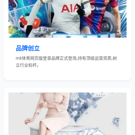
品牌创立
mk体育网页版登录品牌正式登场,持有顶级运营资质,树
立行业标杆。