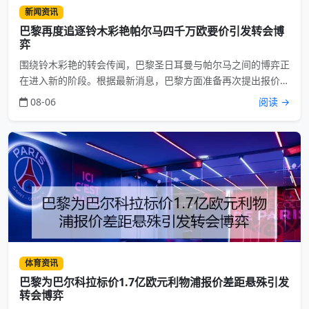
新闻资讯
巴黎再度追逐铃木彩艳帕尔马四千万欧要价引发转会博
弈
围绕铃木彩艳的转会传闻，巴黎圣日耳曼与帕尔马之间的博弈正
在进入新的阶段。根据最新消息，巴黎方面准备再次提出报价，
试图在门将位置上完成一次面向未来的重要补强，而帕尔马则坚
08-06
阅读 →
持4000万欧元的高位估价，这让...
体育资讯
巴黎为巴尔科拉标价1.7亿欧元利物浦报价差距悬殊引发
转会博弈