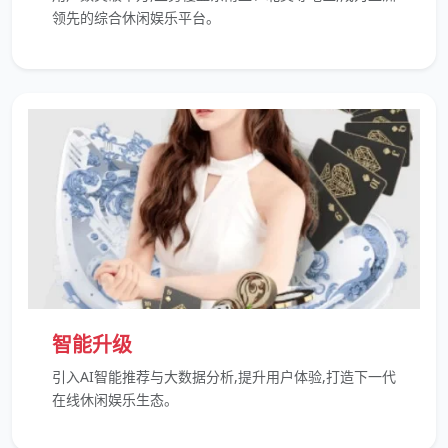
领先的综合休闲娱乐平台。
智能升级
引入AI智能推荐与大数据分析,提升用户体验,打造下一代
在线休闲娱乐生态。