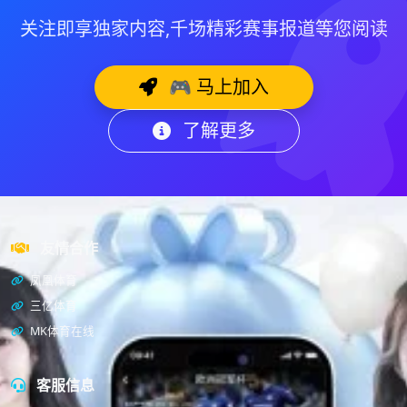
关注即享独家内容,千场精彩赛事报道等您阅读
🎮 马上加入
了解更多
友情合作
凤凰体育
三亿体育
MK体育在线
客服信息